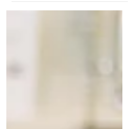
Börsenstromtarif für IKEA Kunden?
Svea Strom ist ein dynamischer Stromtarif aus 100%
erneuerbaren Energien, bei dem sich dein Arbeitspreis
direkt an den Preisen der deutschen Strombörse orientiert.
Du zahlst also keinen starren Fixpreis pro Kilowattstunde,
sondern erhältst direkten Zugriff auf Einkaufspreise an der
deutschen Strombörse. So wirst du unabhängiger von
deinem Fixpreisanbieter und vermeidest dauerhaft
unerwartete Preiserhöhungen. Der Tarif basiert zu 100% auf
zertifiziertem Ökostrom und wird von S