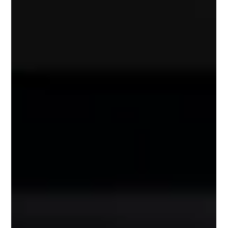
aus teuren Fixpreistarifen in den dynamischen
Börsenstromtarif, ganz ohne PV-Anlage, Speicher oder E-
Auto. Wie viel du konkret sparen kannst, hängt von drei
Faktoren ab: Bisheriger Stromtarif Aktueller Stromverbrauch
Verlagerung des Stromverbrauchs in günstige Zeiten. In
diesem Artikel zeigen wir dir: wie sich Svea Strom
grundsätzlich rechnet wie du deine indivi