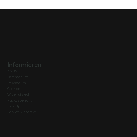
Informieren
AGB's
Datenschutz
Impressum
Cookies
Widerrufsrecht
Rückgaberecht
Pick-Up
Service & Kontakt