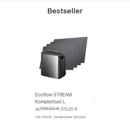
Bestseller
Ecoflow STREAM
Ecoflow STREA
Komplettset L
Komplettset M
1.149,00 €
989,00 €
Standardpreis
Sale-Preis
Standardpreis
Sale-Preis
ab
976,65 €
ab
840,
inkl. MwSt.
|
kostenloser Versand
inkl. MwSt.
|
kostenlos