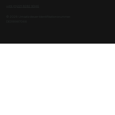
+49 (0)221 8282 9346
© 2026 Umsatzsteuer-Identifikationsnummer:
DE318987066