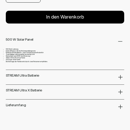
In den Warenkorb
500 W Solar Panel
500 Watt Leistung
Hohe Effizienz mit 24,3% Umwandlungsrate
Einfache DIY-Installation – kein Fachpersonal erforderlich
Zuverlässige Leistung selbst bei wenig Licht
Wetterfest nach IP68 Zertifizierung
1800 x 1134 x 30 mm je Panel
23,5 kg je Solar Panel
Die Montage der Panele wird durch zwei Personen empfohlen.
STREAM Ultra Batterie
STREAM Ultra X Batterie
Lieferumfang