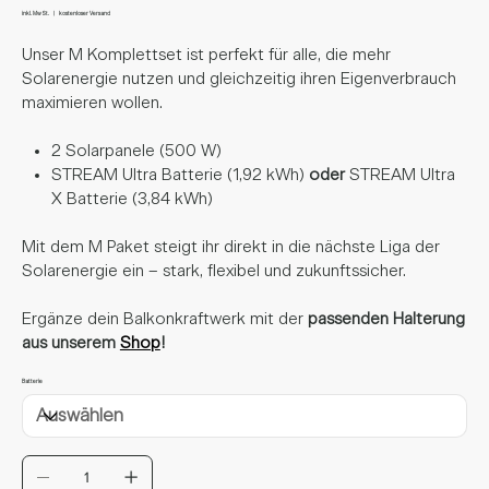
Preis
inkl. MwSt.
|
kostenloser Versand
Unser M Komplettset ist perfekt für alle, die mehr
Solarenergie nutzen und gleichzeitig ihren Eigenverbrauch
maximieren wollen.
2 Solarpanele (500 W)
STREAM Ultra Batterie (1,92 kWh)
oder
STREAM Ultra
X Batterie (3,84 kWh)
Mit dem M Paket steigt ihr direkt in die nächste Liga der
Solarenergie ein – stark, flexibel und zukunftssicher.
Ergänze dein Balkonkraftwerk mit der
passenden Halterung
aus unserem
Shop
!
Batterie