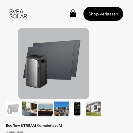
Ecoflow STREAM Komplettset M
Ursprünglicher
Angebotspreis
Ab
989,00 €
840,65 €